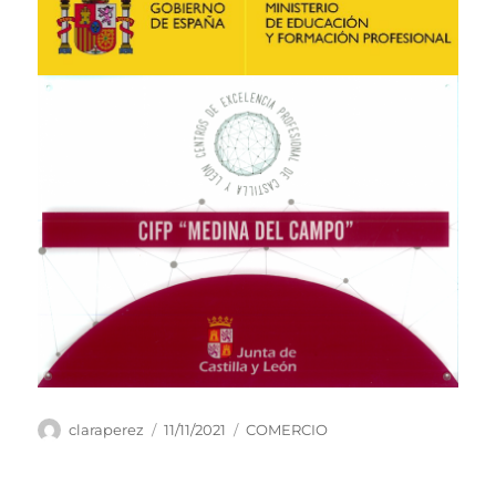
Autor
claraperez
Publicado
11/11/2021
Categorías
COMERCIO
el