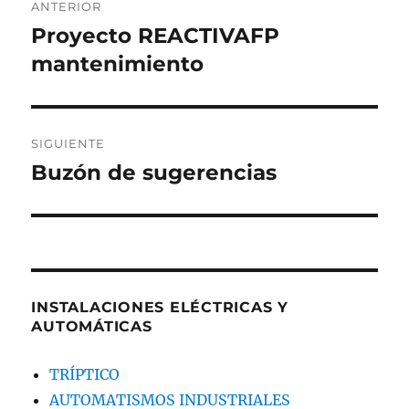
ANTERIOR
de
Proyecto REACTIVAFP
Entrada
mantenimiento
anterior:
entradas
SIGUIENTE
Buzón de sugerencias
Entrada
siguiente:
INSTALACIONES ELÉCTRICAS Y
AUTOMÁTICAS
TRÍPTICO
AUTOMATISMOS INDUSTRIALES