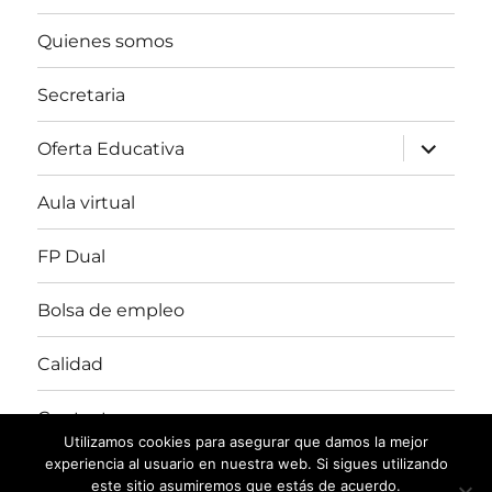
Quienes somos
Secretaria
expande
Oferta Educativa
el
menú
inferior
Aula virtual
FP Dual
Bolsa de empleo
Calidad
Contacto
Utilizamos cookies para asegurar que damos la mejor
experiencia al usuario en nuestra web. Si sigues utilizando
este sitio asumiremos que estás de acuerdo.
CIFP MEDINA DEL CAMPO
Funciona gracias a WordPress