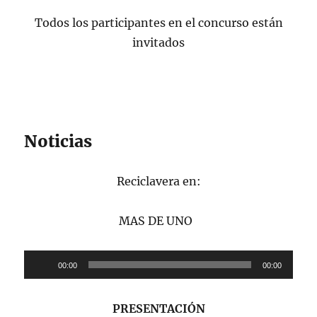
Todos los participantes en el concurso están
invitados
Noticias
Reciclavera en:
MAS DE UNO
Reproductor
00:00
00:00
de
audio
PRESENTACIÓN