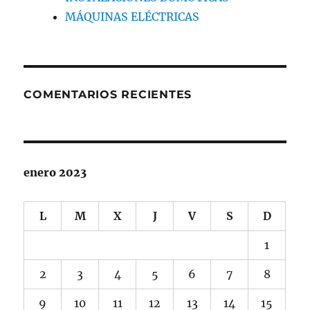
MÁQUINAS ELÉCTRICAS
COMENTARIOS RECIENTES
enero 2023
L
M
X
J
V
S
D
1
2
3
4
5
6
7
8
9
10
11
12
13
14
15