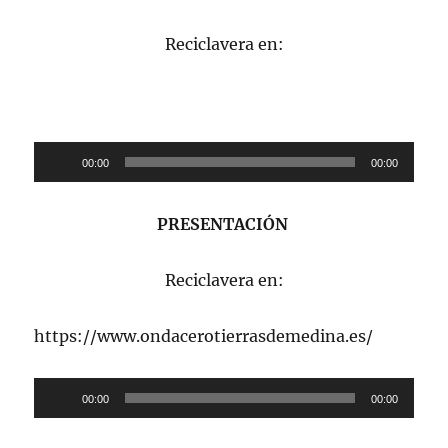
Reciclavera en:
Reproductor
00:00
00:00
de
audio
PRESENTACIÓN
Reciclavera en:
https://www.ondacerotierrasdemedina.es/
Reproductor
00:00
00:00
de
audio