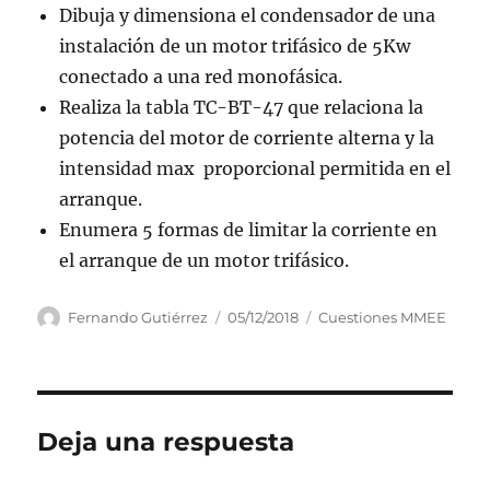
Dibuja y dimensiona el condensador de una
instalación de un motor trifásico de 5Kw
conectado a una red monofásica.
Realiza la tabla TC-BT-47 que relaciona la
potencia del motor de corriente alterna y la
intensidad max proporcional permitida en el
arranque.
Enumera 5 formas de limitar la corriente en
el arranque de un motor trifásico.
Autor
Fernando Gutiérrez
Publicado
05/12/2018
Categorías
Cuestiones MMEE
el
Deja una respuesta