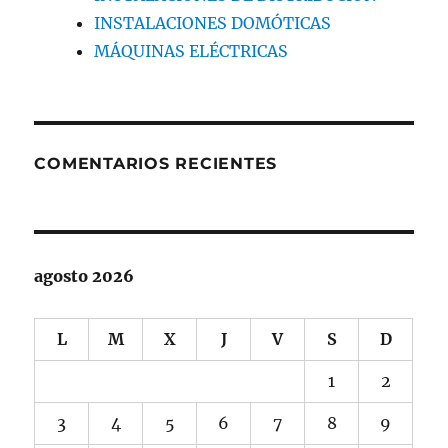
INSTALACIONES DOMÓTICAS
MÁQUINAS ELÉCTRICAS
COMENTARIOS RECIENTES
agosto 2026
L
M
X
J
V
S
D
1
2
3
4
5
6
7
8
9